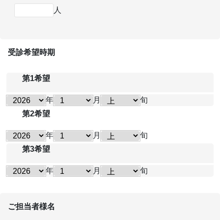
人
受診希望時期
第1希望
年
月
旬
第2希望
年
月
旬
第3希望
年
月
旬
ご担当者様名