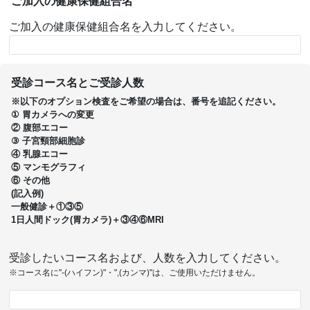
ご加入の健康保健組合名
ご加入の健康保健組合名を入力してください。
受診コース名とご受診人数
※以下のオプション検査をご希望の場合は、番号を追記ください。
① 胃カメラへの変更
② 腹部エコー
③ 子宮頸部細胞診
④ 乳腺エコー
⑤ マンモグラフィ
⑥ その他
(記入例)
一般健診＋①③⑤
1日人間ドック(胃カメラ)＋③④⑥MRI
受診したいコース名および、人数を入力してください。
※コース名に"-(ハイフン)"・",(カンマ)"は、ご使用いただけません。